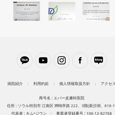
病院紹介
利用約款
個人情報取扱方針
アクセ
|
|
|
商号名 : エバー皮膚科医院
住所 : ソウル特別市 江南区 狎鴎亭路 222、3階(新沙洞、616-1
代表者 : キム•ジウン
事業者登録番号 : 106-12-82768
|