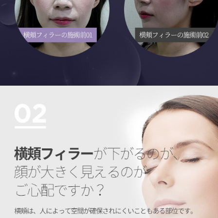
옆볼필러 처질까봐, 얼굴이 커보일까봐 걱정되시나요?
옆볼필러는 사람에 따라 공간이 쉽게 확보되지 않을 수도 있는 부위입니다. 그래서 미세캐뉼라로 필러가 주입될 공간을 찾는 테크닉이 필요합니다. 잘 들어간 필러는 주위 피부구조물들에 둘러싸여 있게 되고, 시간이 지나면서 주위 조직과 융화되어 자리를 잡아 매우 자연스러운 볼륨을 이끌어내게 됩니다. 또, 옆볼필러로 얼굴의 가로길이가 약간 길어지기는 하지만 매끄러운 얼굴 옆라인을 이룰 정도의 볼륨만 채워지는 것이기 때문에 얼굴이 넓어질까 하는 걱정은 하지 않으셔도 됩니다. 오히려 얼굴의 밸런스가 맞게 될 테니까요!