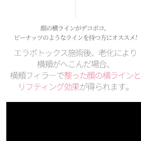
옆볼필러
얼굴 옆 라인이 울퉁불퉁, 땅콩 라인인 분들께 추천합니다. 사각턱 보톡스 시술 후, 노화로 인해 옆볼이 꺼진 경우 옆볼필러로 정돈된 얼굴 옆라인과 리프팅 효과를 얻을 수 있습니다. 필러 한 티가 전혀 나지 않는 부위이니 걱정하지 않으셔도 됩니다.