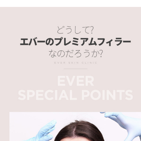
왜 에버의 프리미엄 필러일까
무조건 시술 하지 않습니다, 숙련된 경험으로 시술 직후 일상생활 복귀, 피부과 전문의의 미용시술