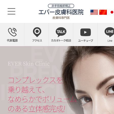
옆볼필러
긴 얼굴을 짧아보이게, 광대를 덜 돌출되어 보이게, 처진 불독살과 팔자주름까지 리프팅해주어 완벽한 얼굴선을 만들어주는 에버의 옆볼필러를 만나보세요.