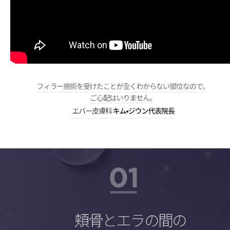
광대와 사각턱 사이의 옆볼이 움푹 패여있어 얼굴의 라인이 무너져보이나요?
실제로 옆볼의 볼륨은 나이가 들수록 감소하게 되고 사각턱 근육은 발달하게 됩니다. 이는 광대는 돌출되어 보이고 옆볼은 꺼지며 턱은 나와보이는 굴곡진 라인을 형성하게 되죠. 또 사각턱 보톡스 시술로 인하여 턱근육이 감소하면서 옆볼이 패이고 처져 불독살이 되거나 광대 밑이 깎아지른 절벽처럼 된 분들도 많습니다. 사각턱 보톡스를 중단한다고 해서 잃어버린 옆볼 볼륨을 되찾기란 쉽지 않을 것입니다. 해답은 에버의 옆볼필러입니다.