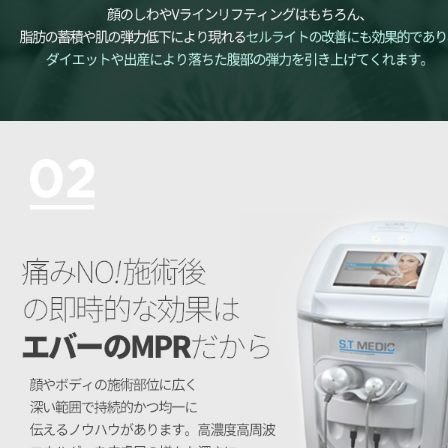
통증 NO! 시술 후 즉각적인 효과는 에버의 MPR이기 때문에
얼굴 및 바디 시술 부위에 넓고 깊은 범위로 지속적이고 균일하게 전달하는 노하우가 있습니다., 고농도 고주파 에너지를 피부층에 여러 깊이로 전달하여 콜라겐을 촉진하고 늘어진 피부의 리모델링을 촉진하여 피부 탄력을 강화시킵니다. 이미 에버에서는 통증이 없고 안전하며 빠른 효과를 원하는 분들이 많이 찾고 계시는, 만족도가 매우 높은 리프팅 시술입니다.