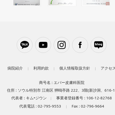
病院紹介
利用約款
個人情報取扱方針
アクセ
|
|
|
商号名 : エバー皮膚科医院
住所 : ソウル特別市 江南区 狎鴎亭路 222、3階(新沙洞、616-1
代表者 : キム•ジウン
事業者登録番号 : 106-12-82768
|
代表電話 : 02-795-9553
Fax : 02-796-9664
|