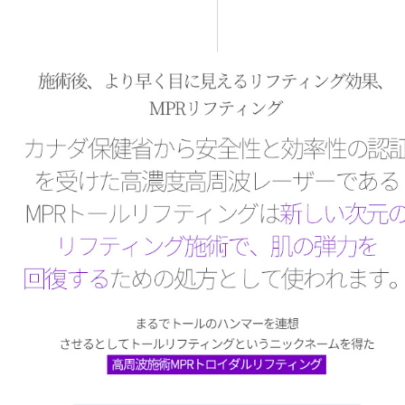
MPR 토르리프팅
마치 토르의 망치를 연상시킨다고 하여 토르 리프팅이라는 닉네임을 얻게 된 고주파 시술 MPR 토로이달 리프팅
캐나다 보건부로부터 안전성과 효율성을 승인받은 고농도 고주파 레이저인 MPR 토르리프팅은 새로운 차원의 리프팅 시술로, 피부 탄력 회복을 위한 처방으로 쓰입니다. 에버는 다년간의 수많은 경험으로 페이스와 바디 모두에서 효과적인 결과를 보입니다.