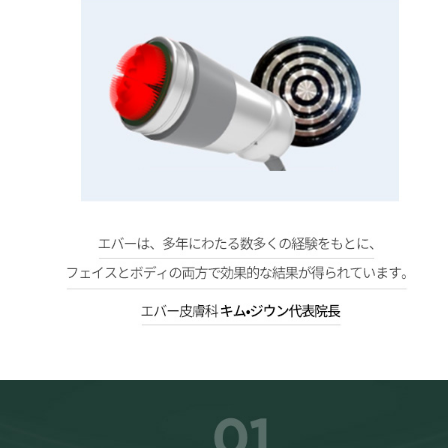
특화된 두개의 핸드피스로 부위별로 최적의 효과를
얼굴의 주름이나 V라인 리프팅은 물론, 지방 축적과 피부 탄력 저하로 나타나는 셀룰라이트 개선에도 효과적이며 , 다이어트나 출산으로 인해 떨어진 복부 탄력을 끌어 올려줍니다.