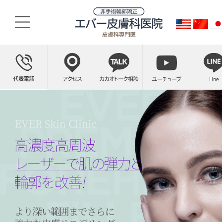
MPR리프팅, 토르리프팅
업그레이드된 기술로 강력한 고주파 에너지를 통증없이 지속적으로 균일하게 전달하는 시술로 윤곽수술 후 처진 분들, 지방이식 후 처진 분들, 얼굴살이 퉁퉁한 분들이 시술받으시는 경우에 매우 효과적입니다. 개인별 맞춤 차별화된 디자인으로 만족스러운 결과를 선사합니다.
더 깊은 범위까지 더 강력한 피부 리모델링, MPR 토르리프팅