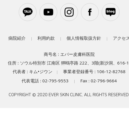
病院紹介
利用約款
個人情報取扱方針
アクセ
|
|
|
商号名 : エバー皮膚科医院
住所 : ソウル特別市 江南区 狎鴎亭路 222、3階(新沙洞、616-1
代表者 : キム•ジウン
事業者登録番号 : 106-12-82768
|
代表電話 : 02-795-9553
Fax : 02-796-9664
|
COPYRIGHT © 2020 EVER SKIN CLINIC. ALL RIGHTS RESERVED