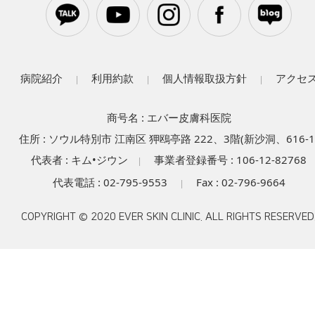
病院紹介
利用約款
個人情報取扱方針
アクセ
|
|
|
商号名 : エバー皮膚科医院
住所 : ソウル特別市 江南区 狎鴎亭路 222、3階(新沙洞、616-1
代表者 : キム•ジウン
事業者登録番号 : 106-12-82768
|
代表電話 : 02-795-9553
Fax : 02-796-9664
|
COPYRIGHT © 2020 EVER SKIN CLINIC. ALL RIGHTS RESERVED